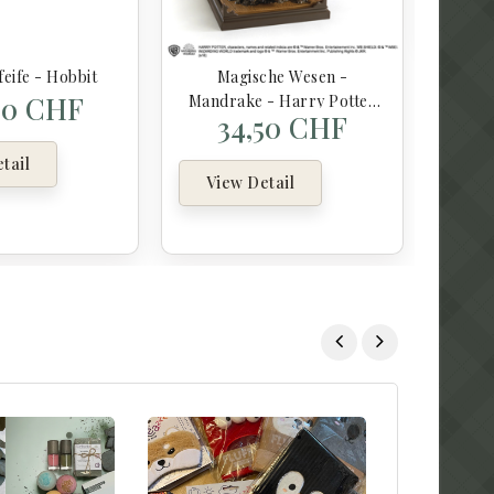
feife - Hobbit
Magische Wesen -
00 CHF
Mandrake - Harry Potter
34,50 CHF
Figurinen
tail
View Detail