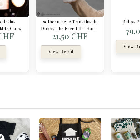
ul Glas
Isothermische Trinkflasche
Bilbos P
79,
 Mit Quarz
Dobby The Free Elf - Harry
 CHF
21,50 CHF
Potter
View De
View Detail