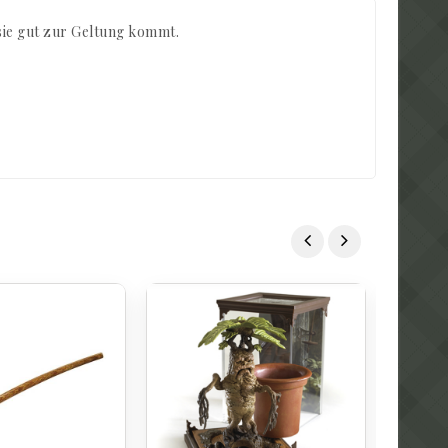
 sie gut zur Geltung kommt.
U
Vi