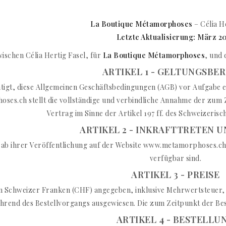
La Boutique Métamorphoses
– Célia H
Letzte Aktualisierung: März 2
ischen Célia Hertig Fasel, für
La Boutique Métamorphoses
, und
ARTIKEL 1 - GELTUNGSBE
tigt, diese Allgemeinen Geschäftsbedingungen (AGB) vor Aufgabe ei
es.ch stellt die vollständige und verbindliche Annahme der zum Ze
Vertrag im Sinne der Artikel 197 ff. des Schweizeris
ARTIKEL 2 - INKRAFTTRETEN 
 ab ihrer Veröffentlichung auf der Website www.metamorphoses.ch 
verfügbar sind.
ARTIKEL 3 - PREISE
d in Schweizer Franken (CHF) angegeben, inklusive Mehrwertsteuer
hrend des Bestellvorgangs ausgewiesen. Die zum Zeitpunkt der Beste
ARTIKEL 4 - BESTELLU