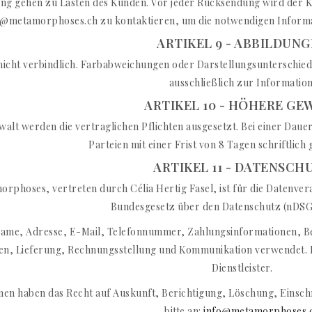
ng gehen zu Lasten des Kunden. Vor jeder Rücksendung wird der 
o@metamorphoses.ch zu kontaktieren, um die notwendigen Informa
ARTIKEL 9 - ABBILDUN
nicht verbindlich. Farbabweichungen oder Darstellungsunterschiede
ausschließlich zur Information
ARTIKEL 10 - HÖHERE GE
walt werden die vertraglichen Pflichten ausgesetzt. Bei einer Daue
Parteien mit einer Frist von 8 Tagen schriftlic
ARTIKEL 11 - DATENSCH
orphoses, vertreten durch Célia Hertig Fasel, ist für die Datenv
Bundesgesetz über den Datenschutz (nDSG)
ame, Adresse, E-Mail, Telefonnummer, Zahlungsinformationen, Best
en, Lieferung, Rechnungsstellung und Kommunikation verwendet. Ei
Dienstleister.
nen haben das Recht auf Auskunft, Berichtigung, Löschung, Eins
bitte an:
info@metamorphoses.