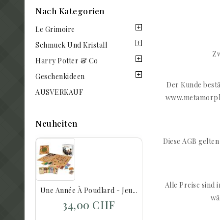
Nach Kategorien
Le Grimoire
Schmuck Und Kristall
Zw
Harry Potter & Co
Geschenkideen
Der Kunde bestä
AUSVERKAUF
www.metamorphos
Neuheiten
Diese AGB gelten
Alle Preise sin
Une Année À Poudlard - Jeu...
wä
34,00 CHF