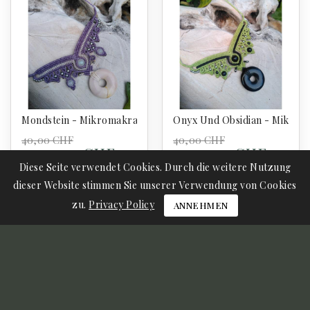
Mondstein - Mikromakramee-Halskette - Donut Schmetterlin
Onyx Und Obsidian - Mikro-
40,00 CHF
40,00 CHF
35,00 CHF
35,00 CHF
Diese Seite verwendet Cookies. Durch die weitere Nutzung
dieser Website stimmen Sie unserer Verwendung von Cookies
In Den Warenkorb
In Den Warenkorb
zu.
Privacy Policy
ANNEHMEN
-10,00 CHF
OFF
-5,00 CHF
OFF