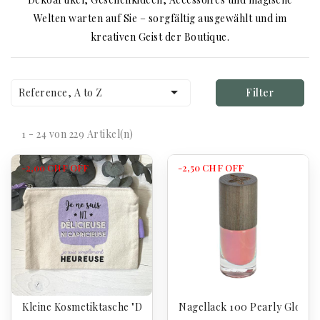
Welten warten auf Sie – sorgfältig ausgewählt und im
kreativen Geist der Boutique.

Reference, A to Z
Filter
1 - 24 von 229 Artikel(n)
-2,00 CHF
OFF
-2,50 CHF
OFF
Kleine Kosmetiktasche "DELICIEUSE"
Nagellack 100 Pearly Glow -