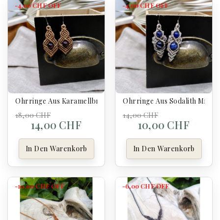
-4,00 CHF
OFF
-4,00 CHF
OFF
Ohrringe Aus Karamellbraunem Und Granatrotem Mikro-Makr
Ohrringe Aus Sodalith Mikr
18,00 CHF
14,00 CHF
14,00 CHF
10,00 CHF
In Den Warenkorb
In Den Warenkorb
-10,00 CHF
OFF
-6,00 CHF
OFF