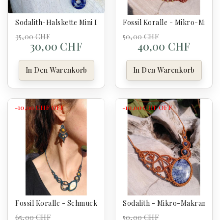
Sodalith-Halskette Mini Donut Aus Mikro-Makramee
Fossil Koralle - Mikro-Makr
35,00 CHF
50,00 CHF
30,00 CHF
40,00 CHF
In Den Warenkorb
In Den Warenkorb
-10,00 CHF
OFF
-10,00 CHF
OFF
Fossil Koralle - Schmuckset Aus Mikro-Makramee - Asymmet
Sodalith - Mikro-Makramee-
65,00 CHF
50,00 CHF