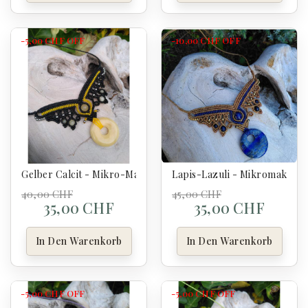
-5,00 CHF
OFF
-10,00 CHF
OFF
Gelber Calcit - Mikro-Makramee-Halskette - Schmetterlings
Lapis-Lazuli - Mikromakram
40,00 CHF
45,00 CHF
35,00 CHF
35,00 CHF
In Den Warenkorb
In Den Warenkorb
-5,00 CHF
OFF
-5,00 CHF
OFF