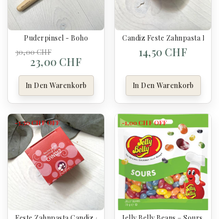
Puderpinsel - Boho
Candiz Feste Zahnpasta Mit 
14,50 CHF
30,00 CHF
23,00 CHF
In Den Warenkorb
In Den Warenkorb
-3,50 CHF
OFF
-1,00 CHF
OFF
Feste Zahnpasta Candiz Aux Fruits - Nachfüllpackung - Pac
Jelly Belly Beans – Sours 70 G