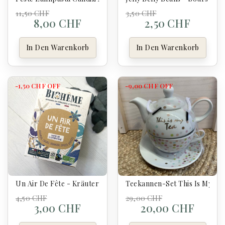
11,50 CHF
3,50 CHF
8,00 CHF
2,50 CHF
In Den Warenkorb
In Den Warenkorb
-1,50 CHF
OFF
-9,00 CHF
OFF
Un Air De Fête - Kräutertee - Biohême
Teekannen-Set This Is My Te
4,50 CHF
29,00 CHF
3,00 CHF
20,00 CHF