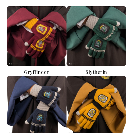
Gryffindor
Slytherin