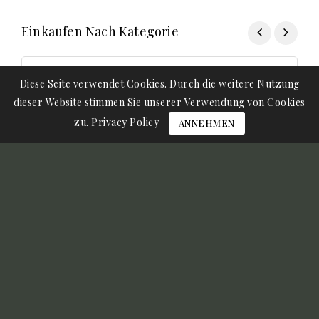
Einkaufen Nach Kategorie
Diese Seite verwendet Cookies. Durch die weitere Nutzung
dieser Website stimmen Sie unserer Verwendung von Cookies
zu.
Privacy Policy
ANNEHMEN
Star, Rock and Geek
Papierwaren & Zubehör
(183 Item)
(454 Item)
Harry Potter & Co
Neuheiten