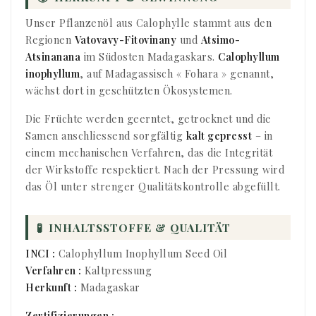
Unser Pflanzenöl aus Calophylle stammt aus den
Regionen
Vatovavy-Fitovinany
und
Atsimo-
Atsinanana
im Südosten Madagaskars.
Calophyllum
inophyllum
, auf Madagassisch « Fohara » genannt,
wächst dort in geschützten Ökosystemen.
Die Früchte werden geerntet, getrocknet und die
Samen anschliessend sorgfältig
kalt gepresst
– in
einem mechanischen Verfahren, das die Integrität
der Wirkstoffe respektiert. Nach der Pressung wird
das Öl unter strenger Qualitätskontrolle abgefüllt.
🧪
INHALTSSTOFFE & QUALITÄT
INCI :
Calophyllum Inophyllum Seed Oil
Verfahren :
Kaltpressung
Herkunft :
Madagaskar
Zertifizierungen :