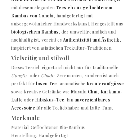
mit diesem eleganten
Teesieb aus geflochtenem
Bambus von Gohobi
, handgefertigt mit
außergewöhnlicher Handwerkskunst. Hergestellt aus
biologischem Bambus
, der umweltfreundlich und
nachhaltig ist, vereint es
Authentizität und Ästhetik
,
inspiriert von asiatischen Teekultur-Traditionen.
Vielseitig und stilvoll
Dieses Teesieb eignet sich nicht nur für traditionelle
Gongfu
- oder
Chado
-Zeremonien, sondern ist auch
perfekt für
losen Tee
, aromatische
Kräuteraufgüsse
sowie kreative Getränke wie
Masala Chai
,
Kurkuma-
Latte
oder
Hibiskus-Tee
. Ein
unverzichtbares
Accessoire
für alle Teeliebhaber und Latte-Fans.
Merkmale
Material: Geflochtener Bio-Bambus
Herstellung: Handgefertigt