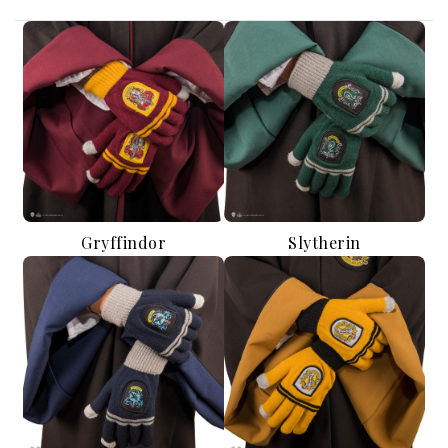
Gryffindor
Slytherin