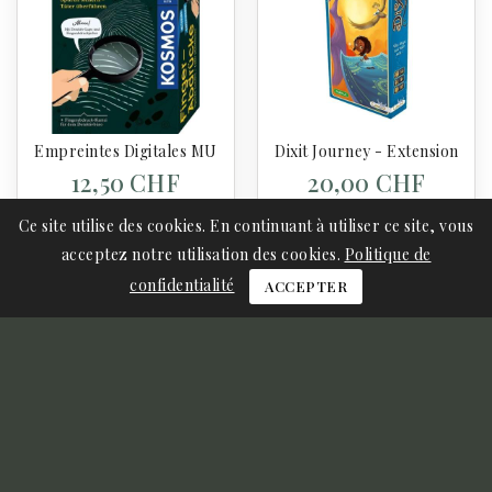
Empreintes Digitales MULTI - Kosmos
Dixit Journey - Extension - Je
12,50 CHF
20,00 CHF
Ce site utilise des cookies. En continuant à utiliser ce site, vous
acceptez notre utilisation des cookies.
Politique de
Ajouter Au Panier
Ajouter Au Panier
confidentialité
ACCEPTER