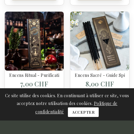
Encens Ritual - Purification - Sagrada Madre
Encens Sacré - Guide Spiritu
7,00 CHF
8,00 CHF
Ce site utilise des cookies. En continuant à utiliser ce site, vous
acceptez notre utilisation des cookies.
Politique de
Ajouter Au Panier
Ajouter Au Panier
confidentialité
ACCEPTER