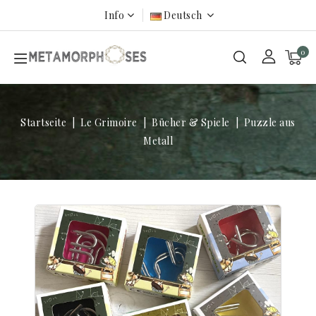
Info
Deutsch
0
Startseite
Le Grimoire
Bücher & Spiele
Puzzle aus
Metall