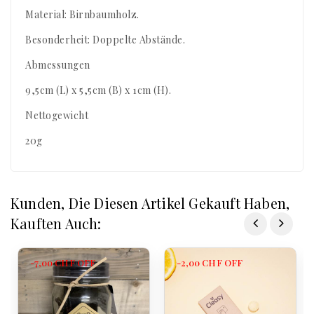
Material: Birnbaumholz.
Besonderheit: Doppelte Abstände.
Abmessungen
9,5cm (L) x 5,5cm (B) x 1cm (H).
Nettogewicht
20g
Kunden, Die Diesen Artikel Gekauft Haben,
Kauften Auch:
-7,00 CHF
OFF
-2,00 CHF
OFF