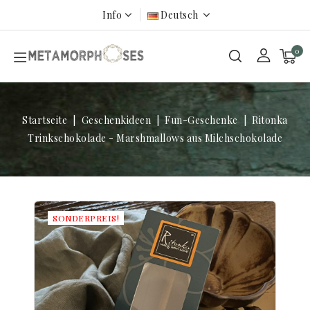
Info
Deutsch
0
Startseite
Geschenkideen
Fun-Geschenke
Ritonka
Trinkschokolade - Marshmallows aus Milchschokolade
SONDERPREIS!