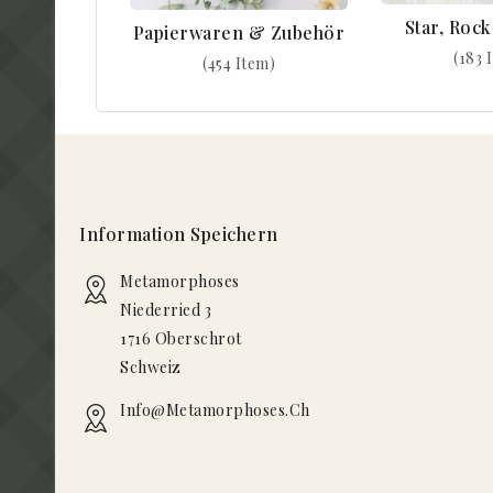
Star, Roc
Papierwaren & Zubehör
(183 
(454 Item)
Information Speichern
Metamorphoses
Niederried 3
1716 Oberschrot
Schweiz
Info@metamorphoses.ch