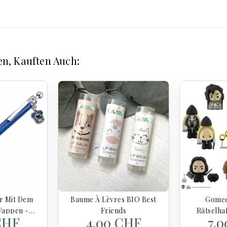
en, Kauften Auch:
r Mit Dem
Baume À Lèvres BIO Best
Gomee
Wappen -
Friends
Rätselha
CHF
4,00 CHF
7,
tter
Serie 3 