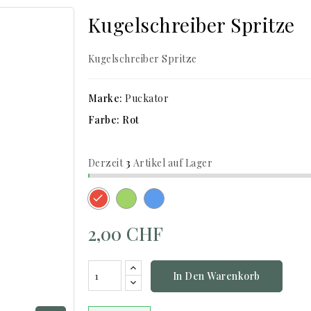
Kugelschreiber Spritze
Kugelschreiber Spritze
Marke:
Puckator
Farbe: Rot
Derzeit
3
Artikel auf Lager
Grün
Blau
Rot
2,00 CHF
In Den Warenkorb