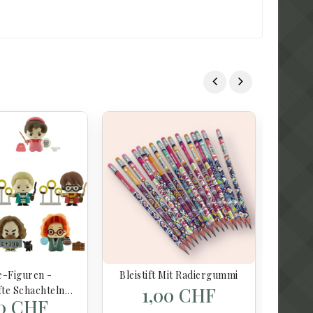
Mikro
Ma
Vi
-Figuren -
Bleistift Mit Radiergummi
1,00 CHF
fte Schachteln
00 CHF
- Harry Potter