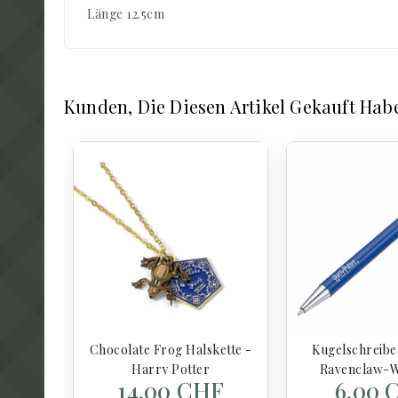
Länge 12.5cm
Kunden, Die Diesen Artikel Gekauft Hab
Chocolate Frog Halskette -
Kugelschreibe
Harry Potter
Ravenclaw-
14,00 CHF
6,00 
Harry Po