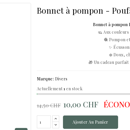
Bonnet à pompon - Poufs
Bonnet à pompon P
🦡 Aux couleurs 
🧶 Pompon et 
✨ Écusson 
❄️ Doux, c
🎁 Un cadeau parfait 
Marque:
Divers
Actuellement
1
en stock
10,00 CHF
ÉCONOM
14,50 CHF
Ajouter Au Panier