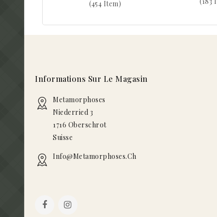
(183 
(454 Item)
Informations Sur Le Magasin
Metamorphoses
Niederried 3
1716 Oberschrot
Suisse
Info@metamorphoses.ch