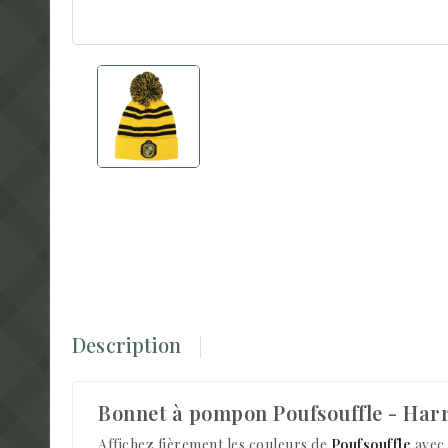
Description
Bonnet à pompon Poufsouffle - Harr
Affichez fièrement les couleurs de
Poufsouffle
avec 