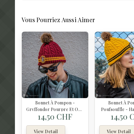
Vous Pourriez Aussi Aimer
Bonnet À Pompon -
Bonnet À Po
Gryffondor Pourpre Et Or -
Poufsouffle - H
14,50 CHF
14,50 
Harry Potter
View Detail
View Detail