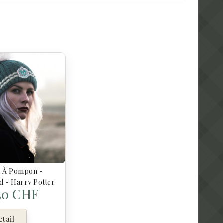
t À Pompon -
d - Harry Potter
,50 CHF
tail