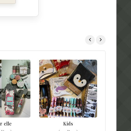
r elle
Kids