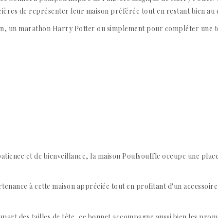
cières de représenter leur maison préférée tout en restant bien au
on, un marathon Harry Potter ou simplement pour compléter une ten
patience et de bienveillance, la maison Poufsouffle occupe une plac
enance à cette maison appréciée tout en profitant d'un accessoire 
upart des tailles de tête, ce bonnet accompagne aussi bien les pro