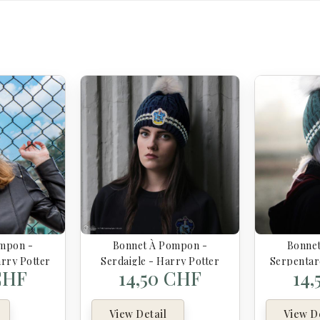
mpon -
Bonnet À Pompon -
Bonne
arry Potter
Serdaigle - Harry Potter
Serpentar
CHF
14,50 CHF
14
View Detail
View De