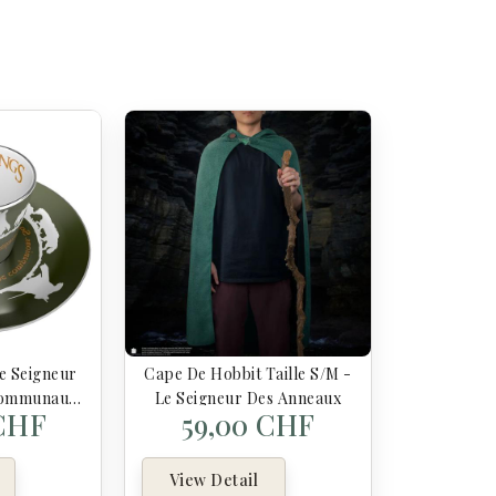
Le Seigneur
Cape De Hobbit Taille S/M -
Communauté
Le Seigneur Des Anneaux
 CHF
59,00 CHF
eau
View Detail