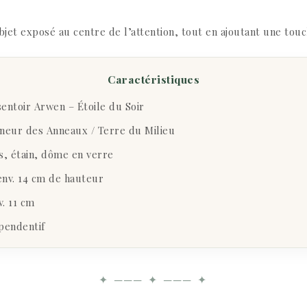
jet exposé au centre de l’attention, tout en ajoutant une touch
Caractéristiques
sentoir Arwen – Étoile du Soir
gneur des Anneaux / Terre du Milieu
s, étain, dôme en verre
env. 14 cm de hauteur
. 11 cm
 pendentif
✦ ─── ✦ ─── ✦