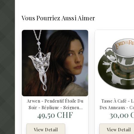
Vous Pourriez Aussi Aimer
Arwen - Pendentif Étoile Du
Tasse À Café - 
Soir - Réplique - Seigneur
Des Anneaux - 
49,50 CHF
30,00
Des Anneaux
De L'Ann
View Detail
View Detail