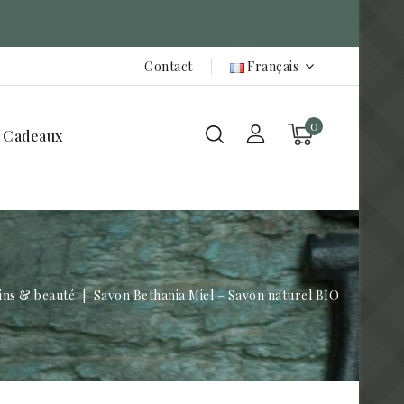
Contact
Français
0
 Cadeaux
ins & beauté
Savon Bethania Miel – Savon naturel BIO