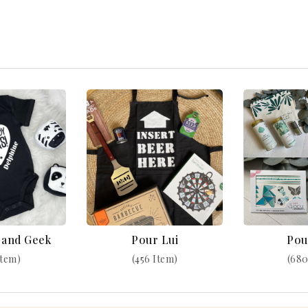
k and Geek
Pour Lui
Pou
Item)
(456 Item)
(680