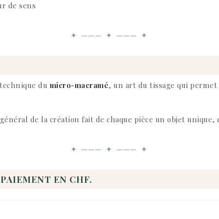
ur de sens
✦ ─── ✦ ─── ✦
a technique du
micro-macramé
, un art du tissage qui permet
général de la création fait de chaque pièce un objet unique, 
✦ ─── ✦ ─── ✦
 PAIEMENT EN CHF.