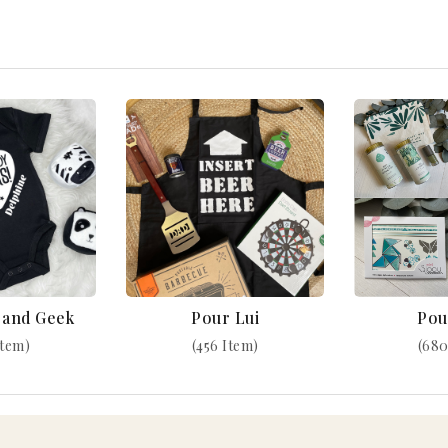
k and Geek
Pour Lui
Pou
Item)
(456 Item)
(680