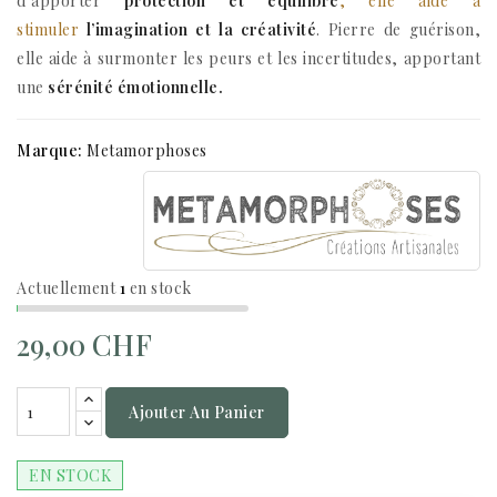
d’apporter
protection et équilibre
, elle aide à
stimuler
l’imagination et la créativité
. Pierre de guérison,
elle aide à surmonter les peurs et les incertitudes, apportant
une
sérénité émotionnelle.
Marque:
Metamorphoses
Actuellement
1
en stock
29,00 CHF
Ajouter Au Panier
EN STOCK