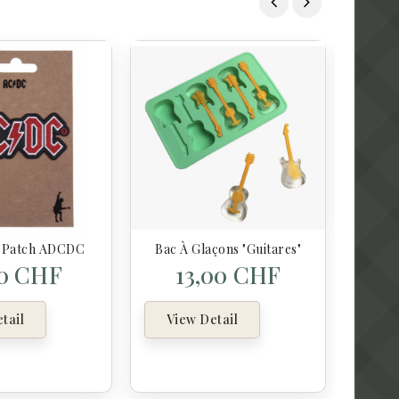
Vi
, Patch ADCDC
Bac À Glaçons "Guitares"
00 CHF
13,00 CHF
tail
View Detail