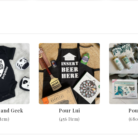
k and Geek
Pour Lui
Pou
Item)
(456 Item)
(680