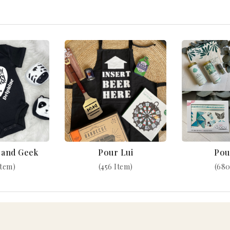
k and Geek
Pour Lui
Pou
Item)
(456 Item)
(680