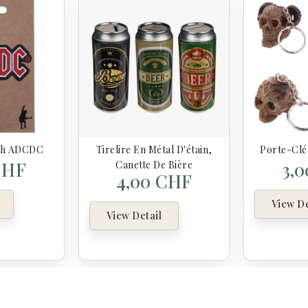
ch ADCDC
Tirelire En Métal D'étain,
Porte-Clé
CHF
3,
Canette De Bière
4,00 CHF
View De
View Detail