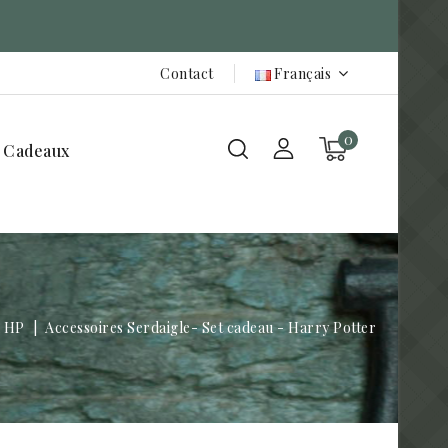
Contact
Français
0
 Cadeaux
k HP
Accessoires Serdaigle- Set cadeau - Harry Potter