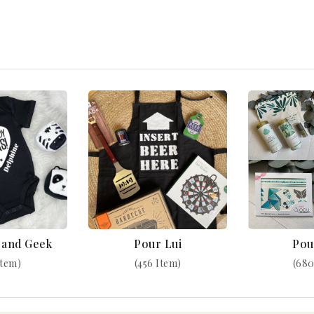
k and Geek
Pour Lui
Pou
Item)
(456 Item)
(680