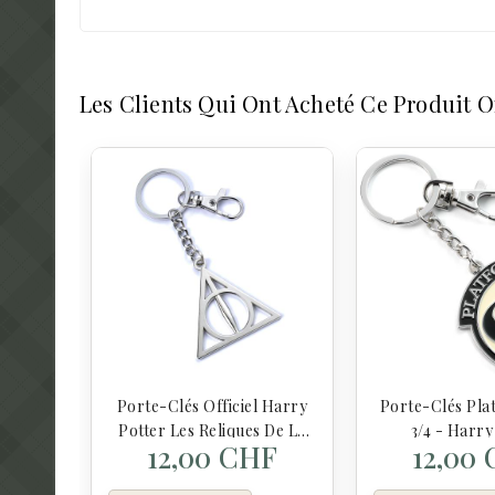
Les Clients Qui Ont Acheté Ce Produit 
Porte-Clés Officiel Harry
Porte-Clés Pla
Potter Les Reliques De La
3/4 - Harry
12,00 CHF
12,00
Mort - Harry Potter