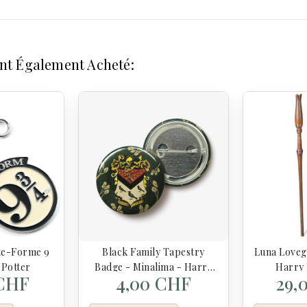
Ont Également Acheté:
te-Forme 9
Black Family Tapestry
Luna Loveg
 Potter
Badge - Minalima - Harry
Harry 
 CHF
4,00 CHF
29,
Potter
S