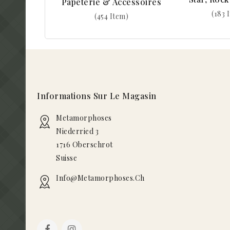
Papeterie & Accessoires
(183 
(454 Item)
Informations Sur Le Magasin
Metamorphoses
Niederried 3
1716 Oberschrot
Suisse
Info@metamorphoses.ch