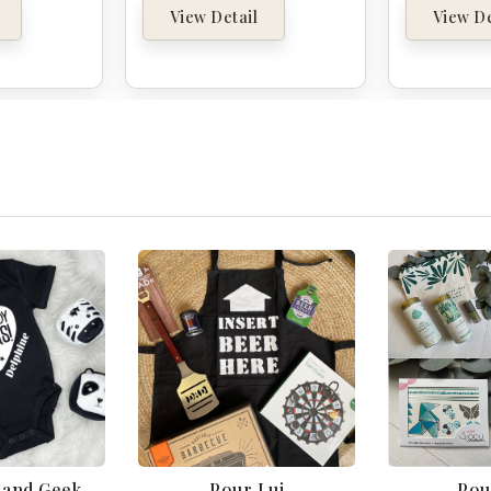
View Detail
View De
k and Geek
Pour Lui
Pou