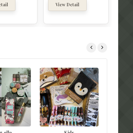
tail
View Detail
r elle
Kids