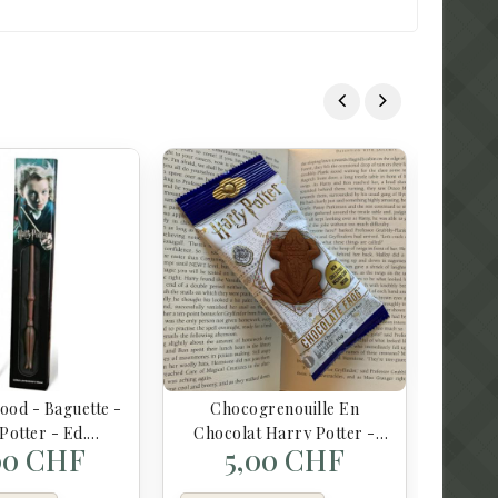
Cra
Gom
Vi
ood - Baguette -
Chocogrenouille En
Potter - Ed.
Chocolat Harry Potter -
00 CHF
5,00 CHF
tandard
Jelly Belly