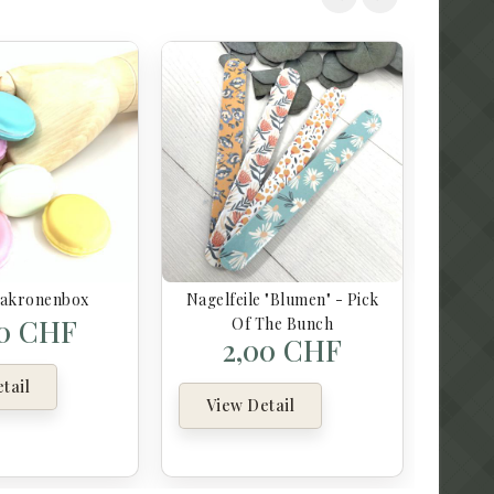
Schlü
Vi
akronenbox
Nagelfeile "Blumen" - Pick
00 CHF
Of The Bunch
2,00 CHF
tail
View Detail