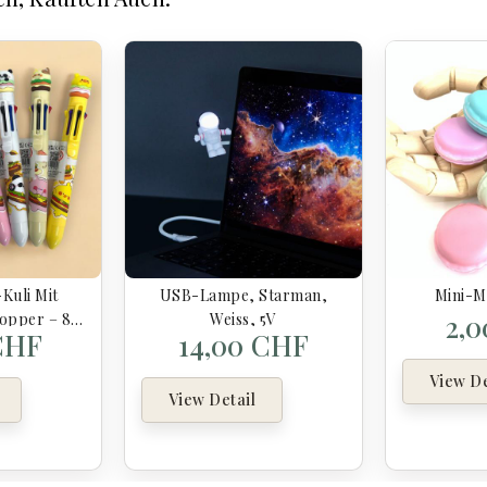
Kuli Mit
USB-Lampe, Starman,
Mini-M
2,
opper – 8
Weiss, 5V
CHF
14,00 CHF
es Design
View De
View Detail