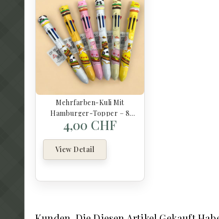
Mehrfarben-Kuli Mit
Hamburger-Topper – 8
4,00 CHF
Farben & Süsses Design
View Detail
Kunden, Die Diesen Artikel Gekauft Hab