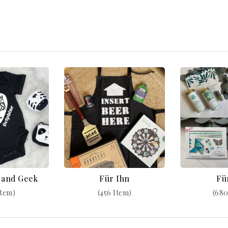
k and Geek
Für Ihn
Fü
Item)
(456 Item)
(680