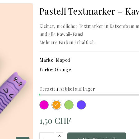
Pastell Textmarker – Ka
Kleiner, niedlicher Textmarker in Katzenform m
und alle Kawaii-Fans!
Mehrere Farben erhältlich
Marke:
Maped
Farbe: Orange
Derzeit
4
Artikel auf Lager
Pink
Grün
Violett
Orange
1,50 CHF