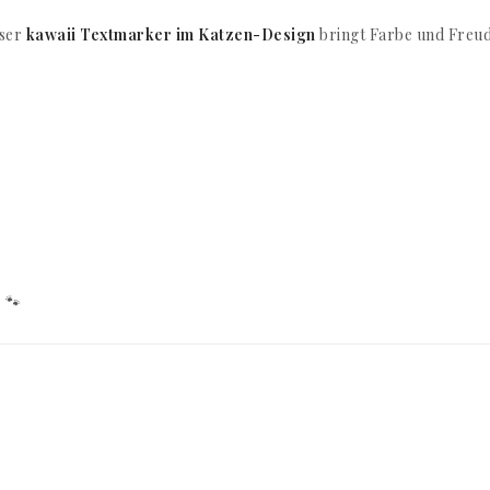
eser
kawaii Textmarker im Katzen-Design
bringt Farbe und Freud
 🐾